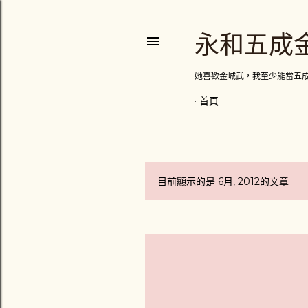
永和五成
她喜歡金城武，我至少能當五
首頁
目前顯示的是 6月, 2012的文章
發
表
文
章