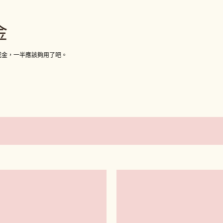
跳到主要內容
金
成金，一半應該夠用了吧。