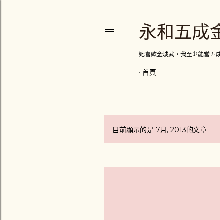
永和五成
她喜歡金城武，我至少能當五
首頁
目前顯示的是 7月, 2013的文章
發
表
文
章