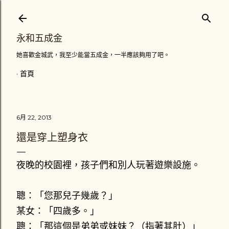
跳到主要內容
永和五成金
她喜歡金城武，我至少能當五成金，一半應該夠用了吧。
首頁
6月 22, 2013
還是穿上塑身衣
夜晚的校園裡，孩子們和別人玩著遊樂設施。
聰：「您那兒子幾歲？」
某女：「四歲多。」
聰：「那這個是弟弟或妹妹？（指著其肚）」